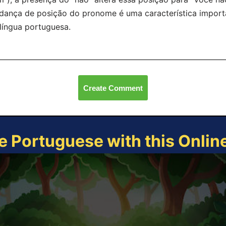
ança de posição do pronome é uma característica importa
língua portuguesa.
Create Comment
e Portuguese with this Onli