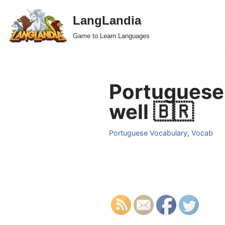
LangLandia
Skip
Game to Learn Languages
to
content
Portuguese
well 🇧🇷
Portuguese Vocabulary
,
Vocab