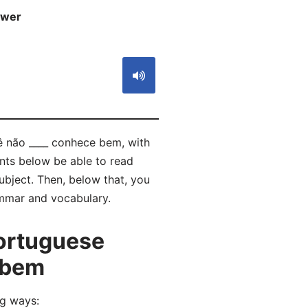
wer
S
ê não ____ conhece bem, with
nts below be able to read
bject. Then, below that, you
ammar and vocabulary.
ortuguese
 bem
g ways: