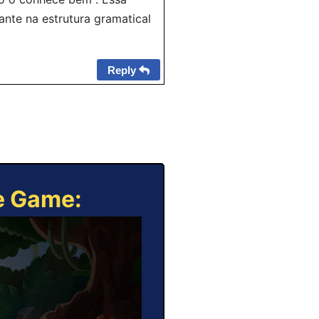
nte na estrutura gramatical
Reply
ne Game: