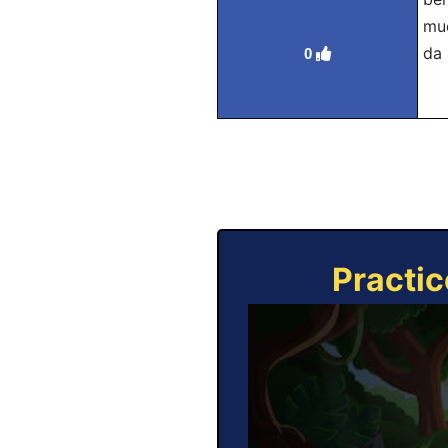
mud
da 
0
Practic