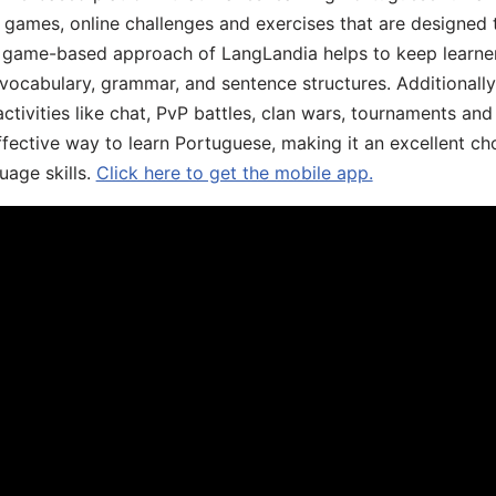
ive games, online challenges and exercises that are designed
he game-based approach of LangLandia helps to keep learn
 vocabulary, grammar, and sentence structures. Additionall
ivities like chat, PvP battles, clan wars, tournaments and 
fective way to learn Portuguese, making it an excellent ch
uage skills.
Click here to get the mobile app.