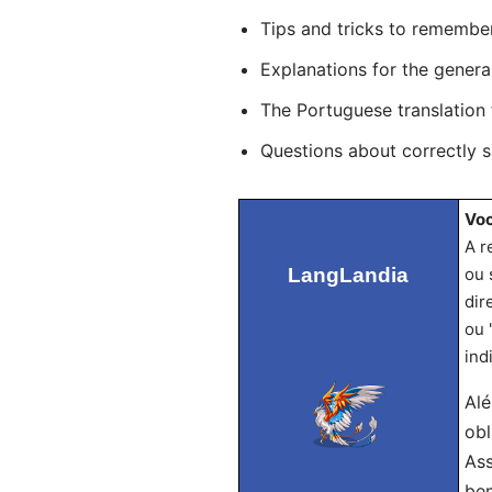
Tips and tricks to remembe
Explanations for the genera
The Portuguese translation
Questions about correctly 
Voc
A r
LangLandia
ou 
dir
ou 
ind
Alé
obl
Ass
bem