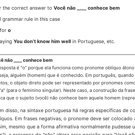
r the correct answer to
Você não ____ conhece bem
l grammar rule in this case
 for
o
saying
You don’t know him well
in Portuguese, etc.
ê não ____ conhece bem
esposta é "o" porque ela funciona como pronome oblíquo átono q
seja, alguém (homem) que é conhecido. Em português, quando 
etos, o objeto direto pode ser representado por pronomes como 
"a" (para o feminino singular). Neste caso, a construção da fr
ica que o sujeito (você) não conhece bem aquele homem (repre
m disso, na sintaxe portuguesa há regras específicas de 
íquos. Em frases negativas, o pronome deve ser colocado a
im, mesmo que a forma afirmativa normalmente pudesse us
"), a presença do "não" altera essa posição para "Você n