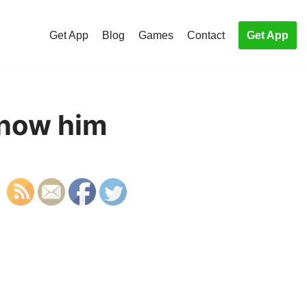
Get App
Blog
Games
Contact
Get App
know him