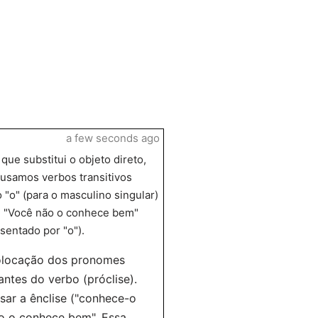
a few seconds ago
ue substitui o objeto direto,
usamos verbos transitivos
"o" (para o masculino singular)
ase "Você não o conhece bem"
sentado por "o").
colocação dos pronomes
ntes do verbo (próclise).
ar a ênclise ("conhece-o
ão o conhece bem". Essa