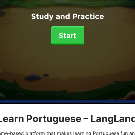
Study and Practice
Start
 Learn Portuguese – LangLan
game-based platform that makes learning Portuguese fun an