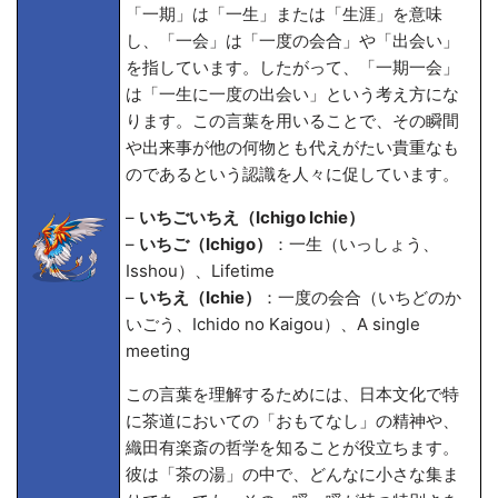
「一期」は「一生」または「生涯」を意味
し、「一会」は「一度の会合」や「出会い」
を指しています。したがって、「一期一会」
は「一生に一度の出会い」という考え方にな
ります。この言葉を用いることで、その瞬間
や出来事が他の何物とも代えがたい貴重なも
のであるという認識を人々に促しています。
–
いちごいちえ（Ichigo Ichie）
–
いちご（Ichigo）
：一生（いっしょう、
Isshou）、Lifetime
–
いちえ（Ichie）
：一度の会合（いちどのか
いごう、Ichido no Kaigou）、A single
meeting
この言葉を理解するためには、日本文化で特
に茶道においての「おもてなし」の精神や、
織田有楽斎の哲学を知ることが役立ちます。
彼は「茶の湯」の中で、どんなに小さな集ま