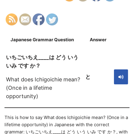
Japanese Grammar Question
Answer
S
いちごいちえ____は どう いう
いみ です か？
と
What does Ichigoichie mean?
(Once in a lifetime
opportunity)
This is how to say What does Ichigoichie mean? (Once in a
lifetime opportunity) in Japanese with the correct
grammar: いちごいちえ____は どう いう いみ です か？, with