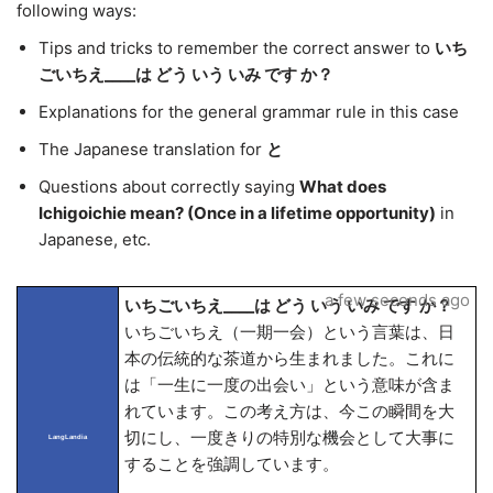
following ways:
Tips and tricks to remember the correct answer to
いち
ごいちえ____は どう いう いみ です か？
Explanations for the general grammar rule in this case
The Japanese translation for
と
Questions about correctly saying
What does
Ichigoichie mean? (Once in a lifetime opportunity)
in
Japanese, etc.
a few seconds ago
いちごいちえ____は どう いう いみ です か？
いちごいちえ（一期一会）という言葉は、日
本の伝統的な茶道から生まれました。これに
は「一生に一度の出会い」という意味が含ま
れています。この考え方は、今この瞬間を大
切にし、一度きりの特別な機会として大事に
LangLandia
することを強調しています。