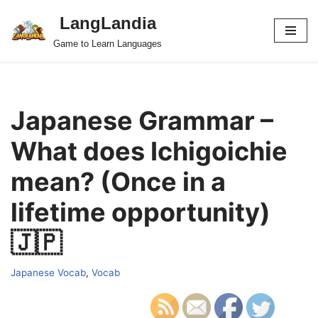
LangLandia
Skip
Game to Learn Languages
to
content
Japanese Grammar –
What does Ichigoichie
mean? (Once in a
lifetime opportunity)
🇯🇵
Japanese Vocab
,
Vocab