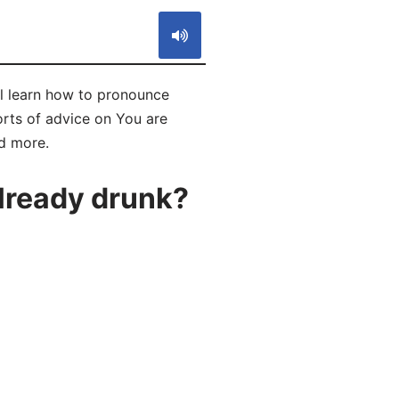
ll learn how to pronounce
orts of advice on You are
nd more.
lready drunk?