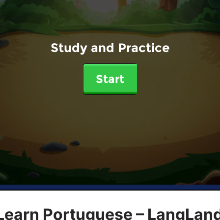
Study and Practice
Start
 Learn Portuguese – LangLan