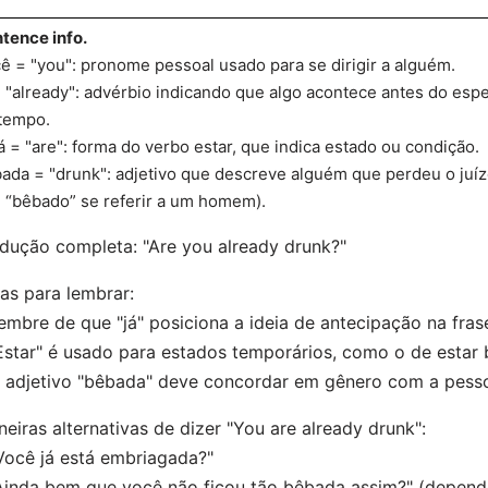
tence info.
ê = "you": pronome pessoal usado para se dirigir a alguém.
= "already": advérbio indicando que algo acontece antes do es
tempo.
á = "are": forma do verbo estar, que indica estado ou condição.
ada = "drunk": adjetivo que descreve alguém que perdeu o juízo
 “bêbado” se referir a um homem).
dução completa: "Are you already drunk?"
as para lembrar:
embre de que "já" posiciona a ideia de antecipação na fras
Estar" é usado para estados temporários, como o de estar
 adjetivo "bêbada" deve concordar em gênero com a pessoa
eiras alternativas de dizer "You are already drunk":
Você já está embriagada?"
Ainda bem que você não ficou tão bêbada assim?" (depen