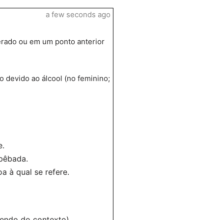
a few seconds ago
perado ou em um ponto anterior
 devido ao álcool (no feminino;
e.
 bêbada.
 à qual se refere.
dendo do contexto)