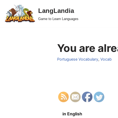
LangLandia
Skip
Game to Learn Languages
to
content
You are alr
Portuguese Vocabulary
,
Vocab
in English