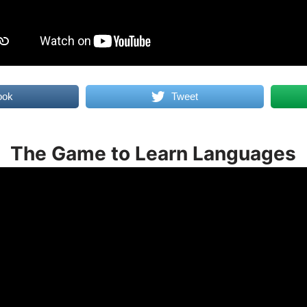
ook
Tweet
The Game to Learn Languages