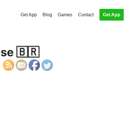
Get App
Blog
Games
Contact
Get App
se 🇧🇷
S