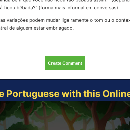
Já ficou bêbada?" (forma mais informal em conversas)
as variações podem mudar ligeiramente o tom ou o contex
tral de alguém estar embriagado.
Create Comment
e Portuguese with this Onli