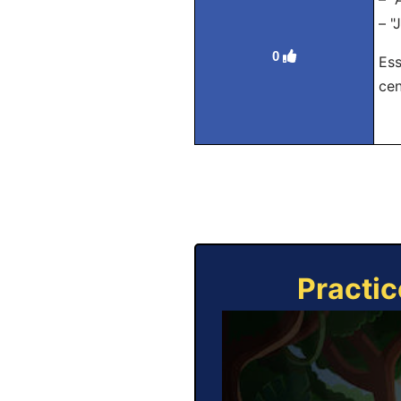
– "
0
Ess
cen
Practic