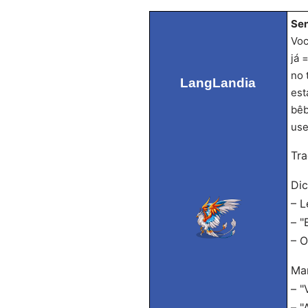
Sen
Voc
já 
no 
LangLandia
est
bêb
use
Tra
Dic
– L
– "
– O
Man
– "
– "