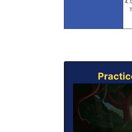
4. 
Tra
Practic