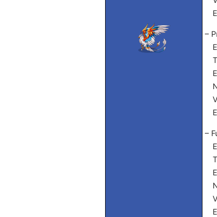
Vó
El
– P
Eu
Tu
El
Nó
Vó
El
– F
Eu
Tu
El
Nó
Vó
El