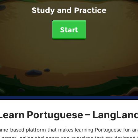
Study and Practice
Start
 Learn Portuguese – LangLan
game-based platform that makes learning Portuguese fun an
ive games, online challenges and exercises that are designed