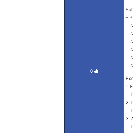
Sub
– P
Qu
Qu
Qu
Qu
Qu
Qu
0
Exe
1. 
Tra
2. 
Tra
3. 
Tra