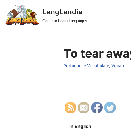
LangLandia
Skip
Game to Learn Languages
to
content
To tear awa
Portuguese Vocabulary
,
Vocab
in English