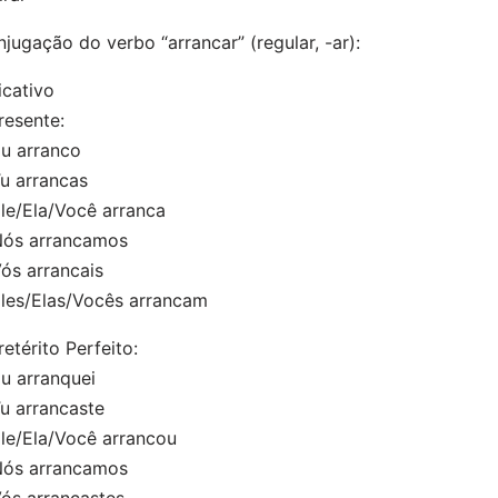
jugação do verbo “arrancar” (regular, -ar):
icativo
resente:
 arranco
 arrancas
e/Ela/Você arranca
s arrancamos
s arrancais
es/Elas/Vocês arrancam
retérito Perfeito:
 arranquei
 arrancaste
e/Ela/Você arrancou
s arrancamos