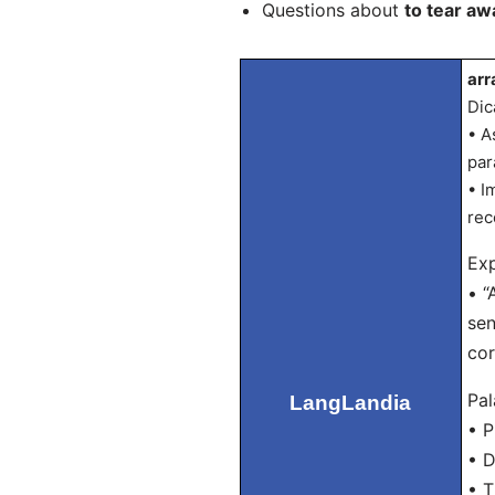
Questions about
to tear aw
arr
Dic
• A
par
• I
rec
Exp
• “
sen
cor
Pal
LangLandia
• P
• D
• T