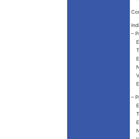
Con
Ind
– P
Eu
Tu
El
Nó
Vó
El
– P
Eu
Tu
El
Nó