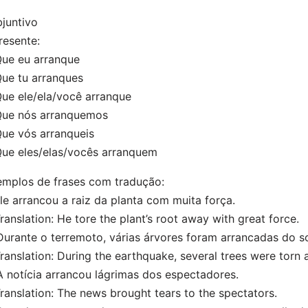
juntivo
resente:
e eu arranque
e tu arranques
e ele/ela/você arranque
e nós arranquemos
e vós arranqueis
e eles/elas/vocês arranquem
mplos de frases com tradução:
Ele arrancou a raiz da planta com muita força.
nslation: He tore the plant’s root away with great force.
Durante o terremoto, várias árvores foram arrancadas do so
nslation: During the earthquake, several trees were torn
A notícia arrancou lágrimas dos espectadores.
nslation: The news brought tears to the spectators.