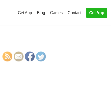
Get App
Blog
Games
Contact
Get App
S