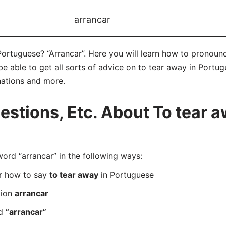
arrancar
ortuguese? “Arrancar”. Here you will learn how to pronounc
 able to get all sorts of advice on to tear away in Portugue
nations and more.
tions, Etc. About To tear a
rd “arrancar” in the following ways:
er how to say
to tear away
in Portuguese
tion
arrancar
rd
“arrancar”