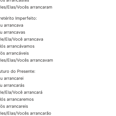
s arrancastes
es/Elas/Vocês arrancaram
retérito Imperfeito:
 arrancava
 arrancavas
e/Ela/Você arrancava
s arrancávamos
s arrancáveis
es/Elas/Vocês arrancavam
uturo do Presente:
 arrancarei
 arrancarás
e/Ela/Você arrancará
s arrancaremos
s arrancareis
es/Elas/Vocês arrancarão