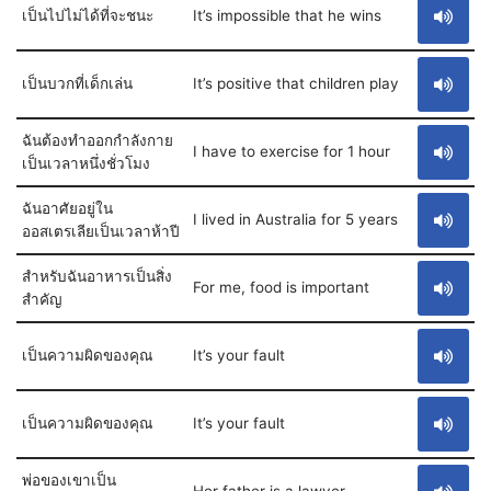
เป็นไปไม่ได้ที่จะชนะ
It’s impossible that he wins
เป็นบวกที่เด็กเล่น
It’s positive that children play
ฉันต้องทำออกกำลังกาย
I have to exercise for 1 hour
เป็นเวลาหนึ่งชั่วโมง
ฉันอาศัยอยู่ใน
I lived in Australia for 5 years
ออสเตรเลียเป็นเวลาห้าปี
สำหรับฉันอาหารเป็นสิ่ง
For me, food is important
สำคัญ
เป็นความผิดของคุณ
It’s your fault
เป็นความผิดของคุณ
It’s your fault
พ่อของเขาเป็น