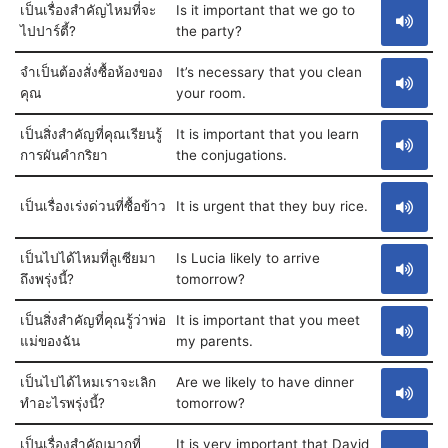
เป็นเรื่องสำคัญไหมที่จะ
Is it important that we go to
ไปปาร์ตี้?
the party?
จำเป็นต้องสั่งซื้อห้องของ
It’s necessary that you clean
คุณ
your room.
เป็นสิ่งสำคัญที่คุณเรียนรู้
It is important that you learn
การผันคำกริยา
the conjugations.
เป็นเรื่องเร่งด่วนที่ซื้อข้าว
It is urgent that they buy rice.
เป็นไปได้ไหมที่ลูเซียมา
Is Lucia likely to arrive
ถึงพรุ่งนี้?
tomorrow?
เป็นสิ่งสำคัญที่คุณรู้ว่าพ่อ
It is important that you meet
แม่ของฉัน
my parents.
เป็นไปได้ไหมเราจะเลิก
Are we likely to have dinner
ทำอะไรพรุ่งนี้?
tomorrow?
เป็นเรื่องสำคัญมากที่
It is very important that David