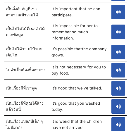
เป็นสิ่งสำคัญที่เขา
It is important that he can
สามารถเข้าร่วมได้
participate.
It is impossible for her to
เป็นไปไม่ได้ที่เธอจำได้
remember so much
มากข้อมูล
information.
เป็นไปได้ว่า บริษัท จะ
It’s possible thatthe company
เติบโต
grows.
It is not necessary for you to
ไม่จำเป็นต้องซื้ออาหาร
buy food.
เป็นเรื่องดีที่เราพูด
It’s good that we’ve talked.
เป็นเรื่องดีที่คุณได้ล้าง
It’s good that you washed
แล้ววันนี้
today.
เป็นเรื่องแปลกที่เด็ก ๆ
It is weird that the children
ไม่มีมาถึง
have not arrived.