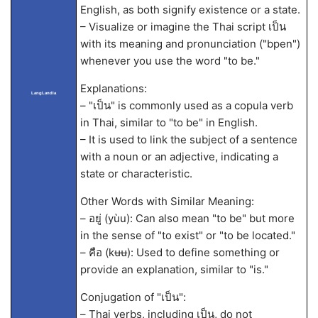
English, as both signify existence or a state.
– Visualize or imagine the Thai script เป็น
with its meaning and pronunciation ("bpen")
whenever you use the word "to be."
Explanations:
LangLandia
– "เป็น" is commonly used as a copula verb
in Thai, similar to "to be" in English.
– It is used to link the subject of a sentence
with a noun or an adjective, indicating a
state or characteristic.
Other Words with Similar Meaning:
– อยู่ (yùu): Can also mean "to be" but more
in the sense of "to exist" or "to be located."
– คือ (kʉʉ): Used to define something or
provide an explanation, similar to "is."
Conjugation of "เป็น":
– Thai verbs, including เป็น, do not