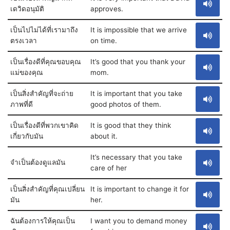
เดวิดอนุมัติ
approves.
เป็นไปไม่ได้ที่เรามาถึง
It is impossible that we arrive
ตรงเวลา
on time.
เป็นเรื่องดีที่คุณขอบคุณ
It’s good that you thank your
แม่ของคุณ
mom.
เป็นสิ่งสำคัญที่จะถ่าย
It is important that you take
ภาพที่ดี
good photos of them.
เป็นเรื่องดีที่พวกเขาคิด
It is good that they think
เกี่ยวกับมัน
about it.
It’s necessary that you take
จำเป็นต้องดูแลมัน
care of her
เป็นสิ่งสำคัญที่คุณเปลี่ยน
It is important to change it for
มัน
her.
ฉันต้องการให้คุณเป็น
I want you to demand money