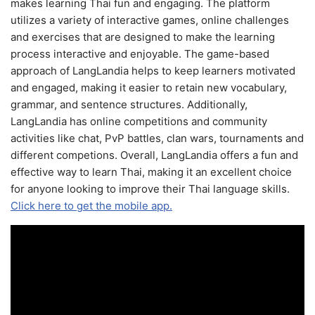
makes learning Thai fun and engaging. The platform
utilizes a variety of interactive games, online challenges
and exercises that are designed to make the learning
process interactive and enjoyable. The game-based
approach of LangLandia helps to keep learners motivated
and engaged, making it easier to retain new vocabulary,
grammar, and sentence structures. Additionally,
LangLandia has online competitions and community
activities like chat, PvP battles, clan wars, tournaments and
different competions. Overall, LangLandia offers a fun and
effective way to learn Thai, making it an excellent choice
for anyone looking to improve their Thai language skills.
Click here to get the mobile app.