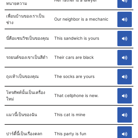
Her father is a lawyer
ทนายความ
เพื่อนบ้านของเราเป็น
Our neighbor is a mechanic
ช่าง
นี่คือแซนวิชเป็นของคุณ
This sandwich is yours
รถยนต์ของเขาเป็นสีดำ
Their cars are black
ถุงเท้าเป็นของคุณ
The socks are yours
โทรศัพท์นั้นเป็นเครื่อง
That cellphone is new.
ใหม่
แมวนี้เป็นของฉัน
This cat is mine
ปาร์ตี้นี้เป็นเรื่องตลก
This party is fun