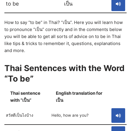
to be
เป็น
How to say “to be” in Thai? “เป็น”. Here you will learn how
to pronounce “เป็น” correctly and in the comments below
you will be able to get all sorts of advice on to be in Thai
like tips & tricks to remember it, questions, explanations
and more.
Thai Sentences with the Word
“To be”
Thai sentence
English translation for
S
with “เป็น”
เป็น
สวัสดีเป็นไงบ้าง
Hello, how are you?