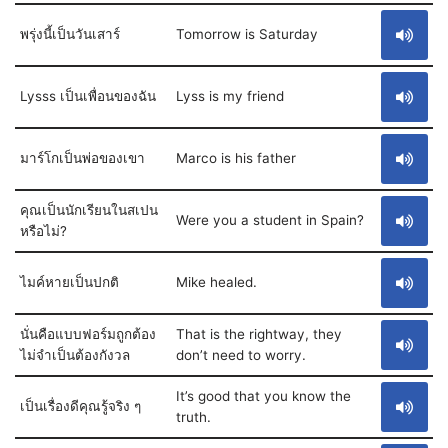
พรุ่งนี้เป็นวันเสาร์
Tomorrow is Saturday
Lysss เป็นเพื่อนของฉัน
Lyss is my friend
มาร์โกเป็นพ่อของเขา
Marco is his father
คุณเป็นนักเรียนในสเปน
Were you a student in Spain?
หรือไม่?
ไมค์หายเป็นปกติ
Mike healed.
นั่นคือแบบฟอร์มถูกต้อง
That is the rightway, they
ไม่จำเป็นต้องกังวล
don’t need to worry.
It’s good that you know the
เป็นเรื่องดีคุณรู้จริง ๆ
truth.