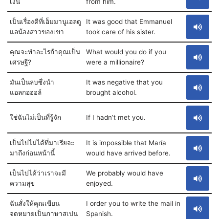
เงิน
from him.
เป็นเรื่องดีที่เอ็มมานูเอลดู
It was good that Emmanuel
แลน้องสาวของเขา
took care of his sister.
คุณจะทำอะไรถ้าคุณเป็น
What would you do if you
เศรษฐี?
were a millionaire?
มันเป็นลบซึ่งนำ
It was negative that you
แอลกอฮอล์
brought alcohol.
ใช่ฉันไม่เป็นที่รู้จัก
If I hadn’t met you.
เป็นไปไม่ได้ที่มาเรียจะ
It is impossible that María
มาถึงก่อนหน้านี้
would have arrived before.
เป็นไปได้ว่าเราจะมี
We probably would have
ความสุข
enjoyed.
ฉันสั่งให้คุณเขียน
I order you to write the mail in
จดหมายเป็นภาษาสเปน
Spanish.