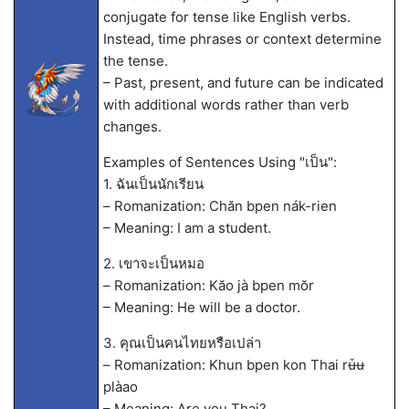
conjugate for tense like English verbs.
Instead, time phrases or context determine
the tense.
– Past, present, and future can be indicated
with additional words rather than verb
changes.
Examples of Sentences Using "เป็น":
1. ฉันเป็นนักเรียน
– Romanization: Chăn bpen nák-rien
– Meaning: I am a student.
2. เขาจะเป็นหมอ
– Romanization: Kăo jà bpen mŏr
– Meaning: He will be a doctor.
3. คุณเป็นคนไทยหรือเปล่า
– Romanization: Khun bpen kon Thai rʉ̌ʉ
plàao
– Meaning: Are you Thai?