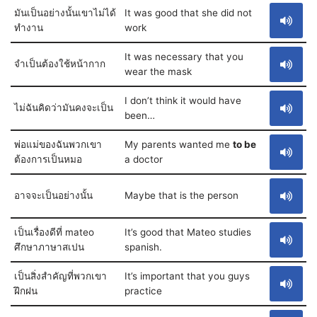
มันเป็นอย่างนั้นเขาไม่ได้
It was good that she did not
ทำงาน
work
It was necessary that you
จำเป็นต้องใช้หน้ากาก
wear the mask
I don’t think it would have
ไม่ฉันคิดว่ามันคงจะเป็น
been…
พ่อแม่ของฉันพวกเขา
My parents wanted me
to be
ต้องการเป็นหมอ
a doctor
อาจจะเป็นอย่างนั้น
Maybe that is the person
เป็นเรื่องดีที่ mateo
It’s good that Mateo studies
ศึกษาภาษาสเปน
spanish.
เป็นสิ่งสำคัญที่พวกเขา
It’s important that you guys
ฝึกฝน
practice