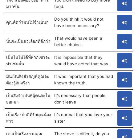
ไม่จำเป็นต้องซื้ออาหาร
You didn’t need to buy more
มากขึ้น
food.
Do you think it would not
คุณคิดว่ามันไม่จำเป็น?
have been necessary?
That would have been a
นั่นจะเป็นตัวเลือกที่ดีกว่า
better choice.
เป็นไปไม่ได้ที่พวกเขาจะ
It is impossible that they
ทำเช่นนั้น
would have acted that way.
มันเป็นสิ่งสำคัญที่คุณจะ
It was important that you had
ต้องรู้จักจริงๆ
known the truth.
เป็นสิ่งจำเป็นที่ผู้คนจะไม่
It’s necessary that people
ออกมา
don’t leave
เป็นเรื่องปกติที่รักคุณน้อง
It’s normal that you love your
สาว
sister
เตาเป็นเรื่องยากคุณ
The stove is dificult, do you