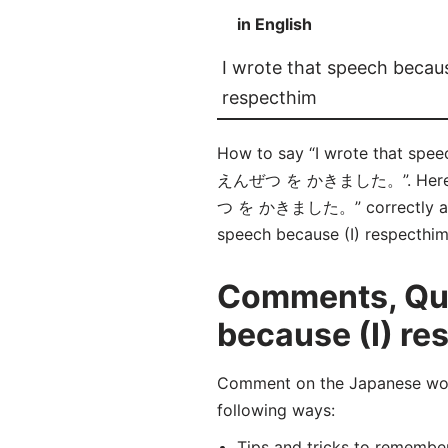
in English
I wrote that speech becaus
respecthim
How to say “I wrote that
えんぜつ を かきました。”. Here 
つ を かきました。” correctly and in
speech because (I) respecthim 
Comments, Ques
because (I) re
Comment on the Japane
following ways:
Tips and tricks to rememb