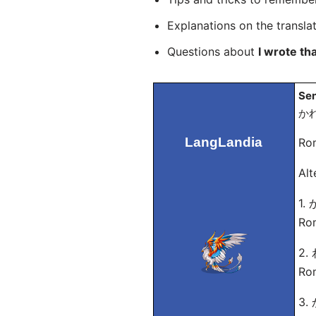
Explanations on the transla
Questions about
I wrote th
Sen
かれ
LangLandia
Ro
Alt
1
Ro
2
Rom
3