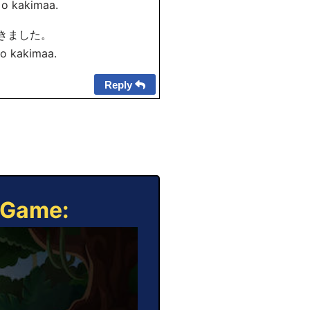
 o kakima
a.
かきました。
 o kakima
a.
Reply
e Game: