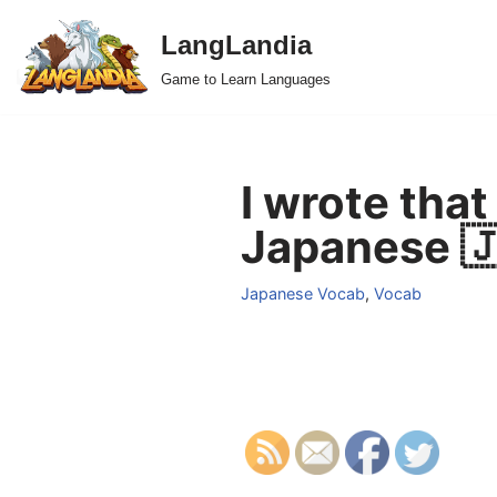
LangLandia
Skip
Game to Learn Languages
to
content
I wrote tha
Japanese 
Japanese Vocab
,
Vocab