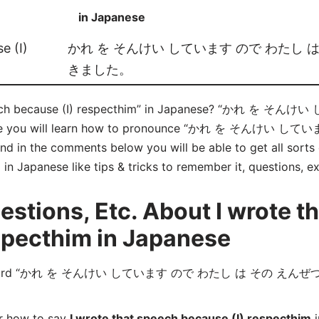
in Japanese
e (I)
かれ を そんけい しています ので わたし は
きました。
 speech because (I) respecthim” in Japanese? “かれ 
you will learn how to pronounce “かれ を そんけい
 the comments below you will be able to get all sorts o
in Japanese like tips & tricks to remember it, questions, e
tions, Etc. About I wrote t
specthim in Japanese
se word “かれ を そんけい しています ので わたし は その えんぜつ
er how to say
I wrote that speech because (I) respecthim
i