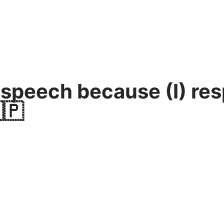
t speech because (I) re
🇵