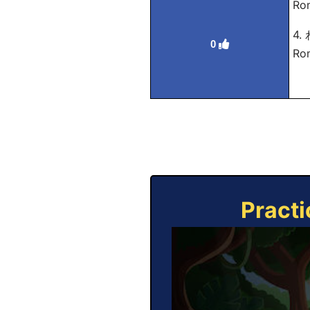
Ro
4
0
Rom
Practi