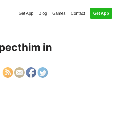
Get App
Blog
Games
Contact
Get App
specthim in