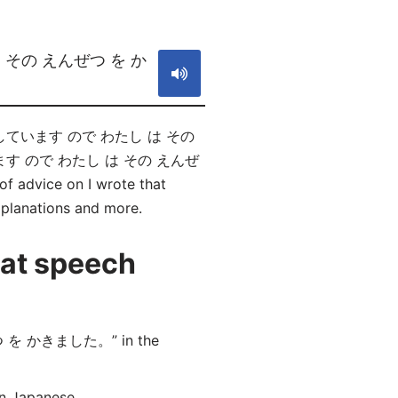
S
 その えんぜつ を か
を そんけい しています ので わたし は その
 しています ので わたし は その えんぜ
f advice on I wrote that
xplanations and more.
hat speech
 を かきました。” in the
n Japanese