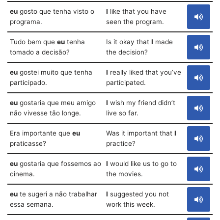
eu
gosto que tenha visto o
I
like that you have
programa.
seen the program.
Tudo bem que
eu
tenha
Is it okay that
I
made
tomado a decisão?
the decision?
eu
gostei muito que tenha
I
really liked that you’ve
participado.
participated.
eu
gostaria que meu amigo
I
wish my friend didn’t
não vivesse tão longe.
live so far.
Era importante que
eu
Was it important that
I
praticasse?
practice?
eu
gostaria que fossemos ao
I
would like us to go to
cinema.
the movies.
eu
te sugeri a não trabalhar
I
suggested you not
essa semana.
work this week.