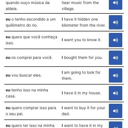
quando ouço música da
hear music from the
aldeia.
village.
eu
o tenho escondido a um
I
have it hidden one
quilômetro do rio.
kilometer from the river.
eu
quero que você conheça
I
want you to know it.
isso.
eu
os comprei para você.
I
bought them for you.
I
am going to look for
eu
vou buscar eles.
them.
eu
tenho isso na minha
I
have it in my house.
casa.
eu
quero comprar isso para
I
want to buy it for your
o seu pai.
dad.
eu
quero ter isso na minha
I
want to have it in my