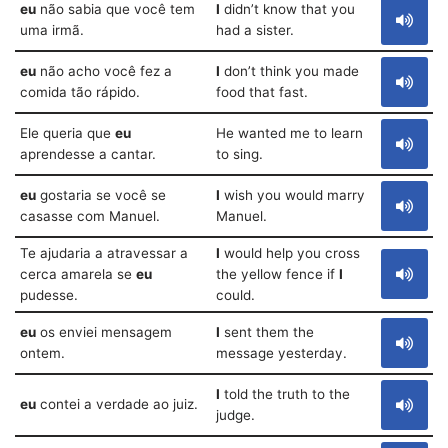
eu
não sabia que você tem
I
didn’t know that you
uma irmã.
had a sister.
eu
não acho você fez a
I
don’t think you made
comida tão rápido.
food that fast.
Ele queria que
eu
He wanted me to learn
aprendesse a cantar.
to sing.
eu
gostaria se você se
I
wish you would marry
casasse com Manuel.
Manuel.
Te ajudaria a atravessar a
I
would help you cross
cerca amarela se
eu
the yellow fence if
I
pudesse.
could.
eu
os enviei mensagem
I
sent them the
ontem.
message yesterday.
I
told the truth to the
eu
contei a verdade ao juiz.
judge.