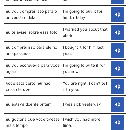
eu
vou comprar isso para o
I
‘m going to buy it for
aniversário dela.
her birthday.
I
warned you about that
eu
te avisei sobre essa foto.
photo.
eu
comprei isso para ele no
I
bought it for him last
ano passado.
year.
eu
vou escrevê-la para você
I
‘m going to write it for
agora.
you now.
Você está certo,
eu
não
You are right,
I
can’t tell
posso te dizer.
it to you.
eu
estava doente ontem
I
was sick yesterday
eu
gostaria que você tivesse
I
wish you had more
mais tempo.
time.