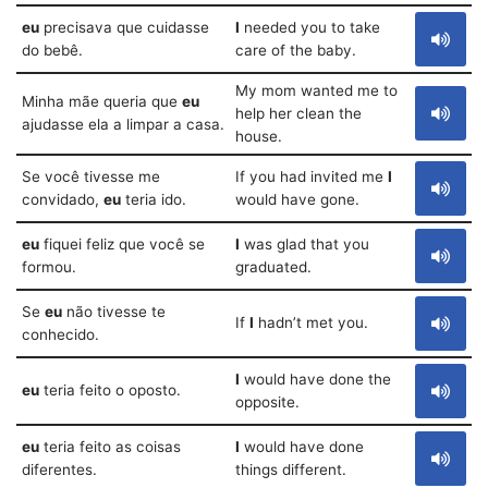
eu
precisava que cuidasse
I
needed you to take
do bebê.
care of the baby.
My mom wanted me to
Minha mãe queria que
eu
help her clean the
ajudasse ela a limpar a casa.
house.
Se você tivesse me
If you had invited me
I
convidado,
eu
teria ido.
would have gone.
eu
fiquei feliz que você se
I
was glad that you
formou.
graduated.
Se
eu
não tivesse te
If
I
hadn’t met you.
conhecido.
I
would have done the
eu
teria feito o oposto.
opposite.
eu
teria feito as coisas
I
would have done
diferentes.
things different.