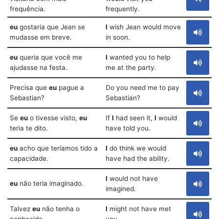
frequência.
frequently.
eu
gostaria que Jean se
I
wish Jean would move
mudasse em breve.
in soon.
eu
queria que você me
I
wanted you to help
ajudasse na festa.
me at the party.
Precisa que
eu
pague a
Do you need me to pay
Sebastian?
Sebastian?
Se
eu
o tivesse visto,
eu
If
I
had seen it,
I
would
teria te dito.
have told you.
eu
acho que teríamos tido a
I
do think we would
capacidade.
have had the ability.
I
would not have
eu
não teria imaginado.
imagined.
Talvez
eu
não tenha o
I
might not have met