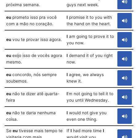
próxima semana.
guys next week.
eu
prometo isso pra você
I
promise it to you with
com a mão no coração.
the hand on the heart.
I
am going to prove it to
eu
vou te provar isso agora.
you now.
eu
exijo isso de vocês agora
I
demand it of you right
mesmo.
now.
eu
concordo, nós sempre
I
agree, we always
soubemos.
knew it.
eu
não te dizer atê quarta-
I
‘m not going to tell it to
feira
you until Wednesday.
eu
não te daria nenhuma
I
would not give you
coisa.
even one thing.
Se
eu
tivesse mais tempo te
If
I
had more time
I
visitaria com mais
would visit you