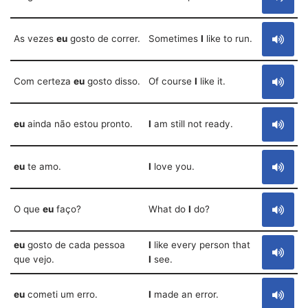
As vezes
eu
gosto de correr.
Sometimes
I
like to run.
Com certeza
eu
gosto disso.
Of course
I
like it.
eu
ainda não estou pronto.
I
am still not ready.
eu
te amo.
I
love you.
O que
eu
faço?
What do
I
do?
eu
gosto de cada pessoa
I
like every person that
que vejo.
I
see.
eu
cometi um erro.
I
made an error.