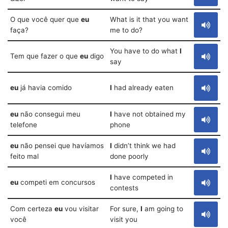
O que você quer que
eu
What is it that you want
faça?
me to do?
You have to do what
I
Tem que fazer o que
eu
digo
say
eu
já havia comido
I
had already eaten
eu
não consegui meu
I
have not obtained my
telefone
phone
eu
não pensei que havíamos
I
didn’t think we had
feito mal
done poorly
I
have competed in
eu
competi em concursos
contests
Com certeza
eu
vou visitar
For sure,
I
am going to
você
visit you