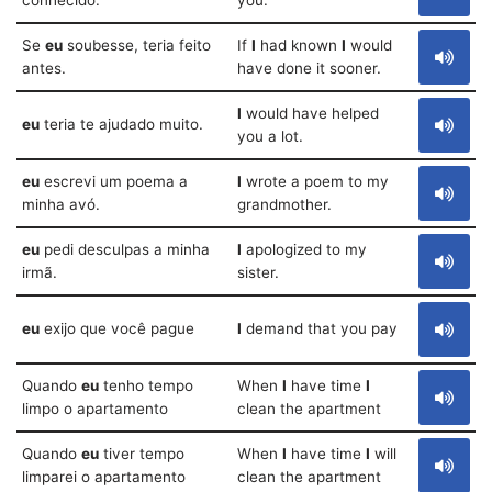
conhecido.
you.
Se
eu
soubesse, teria feito
If
I
had known
I
would
antes.
have done it sooner.
I
would have helped
eu
teria te ajudado muito.
you a lot.
eu
escrevi um poema a
I
wrote a poem to my
minha avó.
grandmother.
eu
pedi desculpas a minha
I
apologized to my
irmã.
sister.
eu
exijo que você pague
I
demand that you pay
Quando
eu
tenho tempo
When
I
have time
I
limpo o apartamento
clean the apartment
Quando
eu
tiver tempo
When
I
have time
I
will
limparei o apartamento
clean the apartment