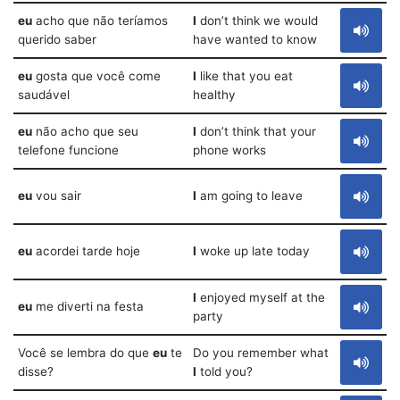
eu
acho que não teríamos
I
don’t think we would
querido saber
have wanted to know
eu
gosta que você come
I
like that you eat
saudável
healthy
eu
não acho que seu
I
don’t think that your
telefone funcione
phone works
eu
vou sair
I
am going to leave
eu
acordei tarde hoje
I
woke up late today
I
enjoyed myself at the
eu
me diverti na festa
party
Você se lembra do que
eu
te
Do you remember what
disse?
I
told you?