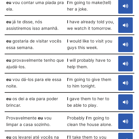
eu
vou contar uma piada pra
I
‘m going to make(tell)
ela.
her a joke.
eu
já te disse, nós
I
have already told you,
assistiremos isso amanhã.
we watch it tomorrow.
eu
gostaria de visitar vocês
I
would like to visit you
essa semana.
guys this week.
eu
provavelmente tenho que
I
will probably have to
ajudá-los.
help them.
eu
vou dá-los para ele essa
I
‘m going to give them
noite.
to him tonight.
eu
os dei a ela para poder
I
gave them to her to
brincar.
be able to play.
Provavelmente
eu
vou
Probably
I
‘m going to
limpar a casa sozinho.
clean the house alone.
eu
os levarei até vocês na
I
‘ll take them to you