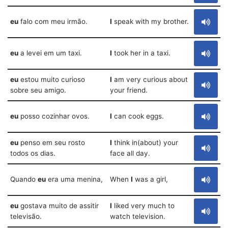
eu
falo com meu irmão.
I
speak with my brother.
eu
a levei em um taxi.
I
took her in a taxi.
eu
estou muito curioso
I
am very curious about
sobre seu amigo.
your friend.
eu
posso cozinhar ovos.
I
can cook eggs.
eu
penso em seu rosto
I
think in(about) your
todos os dias.
face all day.
Quando
eu
era uma menina,
When
I
was a girl,
eu
gostava muito de assitir
I
liked very much to
televisão.
watch television.