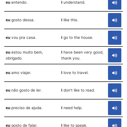
eu
entendo.
I
understand.
eu
gosto dessa.
I
like this.
eu
vou pra casa.
I
go to the house.
eu
estou muito bem,
I
have been very good,
obrigado.
thank you.
eu
amo viajar.
I
love to travel.
eu
não gosto de ler.
I
don’t like to read.
eu
preciso de ajuda.
I
need help.
eu
gosto de falar.
I
like to speak.