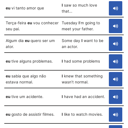
I
saw so much love
eu
vi tanto amor que
that…
Terça-feira
eu
vou conhecer
Tuesday
I
‘m going to
seu pai.
meet your father.
Algum dia
eu
quero ser um
Some day
I
want to be
ator.
an actor.
eu
tive alguns problemas.
I
had some problems
eu
sabia que algo não
I
knew that something
estava normal.
wasn’t normal.
eu
tive um acidente.
I
have had an accident.
eu
gosto de assistir filmes.
I
like to watch movies.