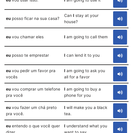
eu
vou usar isso.
I
am going to use it
Can
I
stay at your
eu
posso ficar na sua casa?
house?
eu
vou chamar eles
I
am going to call them
eu
posso te emprestar
I
can lend it to you
eu
vou pedir um favor pra
I
am going to ask you
vocês
all for a favor
eu
vou comprar um telefone
I
am going to buy a
pra você
phone for you
eu
vou fazer um chá preto
I
will make you a black
pra você.
tea.
eu
entendo o que você quer
I
understand what you
dizer
want to say