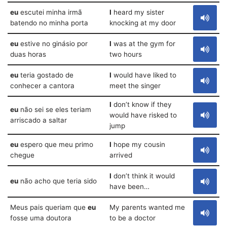
eu
escutei minha irmã
I
heard my sister
batendo no minha porta
knocking at my door
eu
estive no ginásio por
I
was at the gym for
duas horas
two hours
eu
teria gostado de
I
would have liked to
conhecer a cantora
meet the singer
I
don’t know if they
eu
não sei se eles teriam
would have risked to
arriscado a saltar
jump
eu
espero que meu primo
I
hope my cousin
chegue
arrived
I
don’t think it would
eu
não acho que teria sido
have been…
Meus pais queriam que
eu
My parents wanted me
fosse uma doutora
to be a doctor