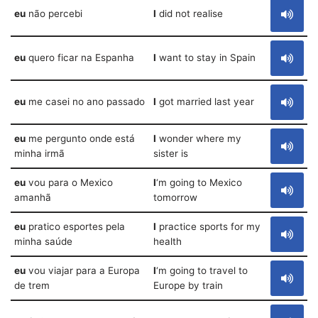
eu
não percebi
I
did not realise
eu
quero ficar na Espanha
I
want to stay in Spain
eu
me casei no ano passado
I
got married last year
eu
me pergunto onde está
I
wonder where my
minha irmã
sister is
eu
vou para o Mexico
I
‘m going to Mexico
amanhã
tomorrow
eu
pratico esportes pela
I
practice sports for my
minha saúde
health
eu
vou viajar para a Europa
I
‘m going to travel to
de trem
Europe by train