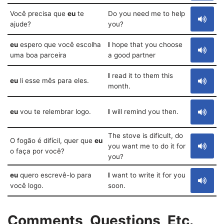
Você precisa que
eu
te
Do you need me to help
ajude?
you?
eu
espero que você escolha
I
hope that you choose
uma boa parceira
a good partner
I
read it to them this
eu
li esse mês para eles.
month.
eu
vou te relembrar logo.
I
will remind you then.
The stove is dificult, do
O fogão é difícil, quer que
eu
you want me to do it for
o faça por você?
you?
eu
quero escrevê-lo para
I
want to write it for you
você logo.
soon.
Comments, Questions, Etc.