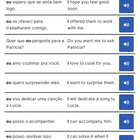
eu
espero que se sinta bem
I
hope you feel good
logo.
soon.
eu
os ofereci para
I
offered them to work
trabalharem comigo.
with me.
Quer que
eu
pergunte para a
Do you want me to ask
Patricia?
Patricia?
eu
amo cozinhar pra você.
I
love to cook for you.
eu
quero surpreender eles.
I
want to surprise them.
eu
vou dedicar uma canção
I
will dedicate a song to
a Lucia.
Lucia.
eu
posso o acompanhar.
I
can accompany him.
eu
posso resolver isso
I
can solve it when
I