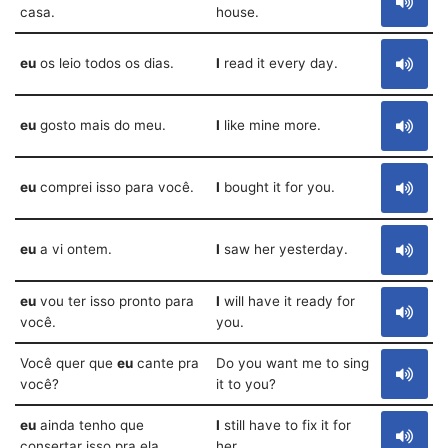
casa.
house.
eu
os leio todos os dias.
I
read it every day.
eu
gosto mais do meu.
I
like mine more.
eu
comprei isso para você.
I
bought it for you.
eu
a vi ontem.
I
saw her yesterday.
eu
vou ter isso pronto para
I
will have it ready for
você.
you.
Você quer que
eu
cante pra
Do you want me to sing
você?
it to you?
eu
ainda tenho que
I
still have to fix it for
consertar isso pra ela.
her.