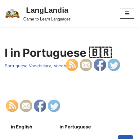
LangLandia
Skip
Game to Learn Languages
to
content
I in Portuguese 🇧🇷
Portuguese Vocabulary
,
Vocab
in English
in Portuguese
S