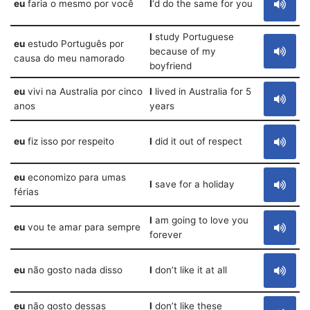
eu
faria o mesmo por você
I
‘d do the same for you
I
study Portuguese
eu
estudo Português por
because of my
causa do meu namorado
boyfriend
eu
vivi na Australia por cinco
I
lived in Australia for 5
anos
years
eu
fiz isso por respeito
I
did it out of respect
eu
economizo para umas
I
save for a holiday
férias
I
am going to love you
eu
vou te amar para sempre
forever
eu
não gosto nada disso
I
don’t like it at all
eu
não gosto dessas
I
don’t like these