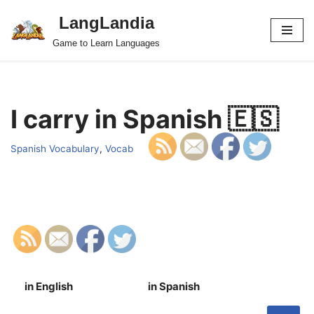
LangLandia
Skip
Game to Learn Languages
to
content
I carry in Spanish 🇪🇸
Spanish Vocabulary
,
Vocab
in English
in Spanish
S