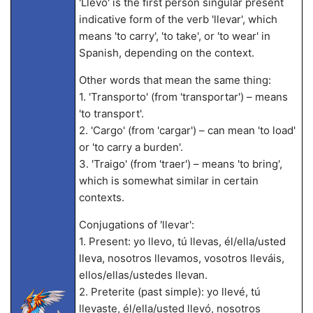
'Llevo' is the first person singular present
indicative form of the verb 'llevar', which
means 'to carry', 'to take', or 'to wear' in
Spanish, depending on the context.
Other words that mean the same thing:
1. 'Transporto' (from 'transportar') – means
'to transport'.
2. 'Cargo' (from 'cargar') – can mean 'to load'
or 'to carry a burden'.
3. 'Traigo' (from 'traer') – means 'to bring',
which is somewhat similar in certain
contexts.
Conjugations of 'llevar':
1. Present: yo llevo, tú llevas, él/ella/usted
lleva, nosotros llevamos, vosotros lleváis,
ellos/ellas/ustedes llevan.
2. Preterite (past simple): yo llevé, tú
llevaste, él/ella/usted llevó, nosotros